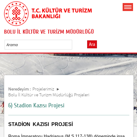
BOLU İL KÜLTÜR VE TURİZM MÜDÜRLÜĞÜ
Ara
Neredeyim :
Projelerimiz
Bolu İl Kültür ve Turizm Müdürlüğü Projeleri
6) Stadion Kazısı Projesi
STADİON KAZISI PROJESİ
Roma İmparatoru
Hadrianus
(M.S.117-138) döneminde inşa