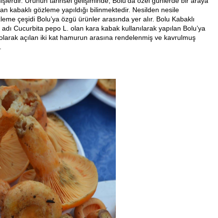
şlerdir. Ürünün tarihsel gelişiminde; Bolu’da özel günlerde bir araya
an kabaklı gözleme yapıldığı bilinmektedir. Nesilden nesile
eme çeşidi Bolu’ya özgü ürünler arasında yer alır. Bolu Kabaklı
r adı Cucurbita pepo L. olan kara kabak kullanılarak yapılan Bolu’ya
a olarak açılan iki kat hamurun arasına rendelenmiş ve kavrulmuş
.