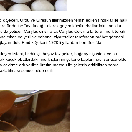
dık Şekeri,
Ordu ve Giresun illerimizden temin edilen fındıklar ile halk
teratür de ise ‘‘ayı fındığı’’ olarak geçen küçük ebatlardaki fındıklar
olu’da yetişen Corylus cinsine ait Corylus Colurna L. türü fındık tercih
lana çıkan ve yerli ve yabancı ziyaretçiler tarafından rağbet görmesi
ayan Bolu Fındık Şekeri, 1920’li yıllardan beri Bolu’da
leşen listesi; fındık içi, beyaz toz şeker, buğday nişastası ve su
rak küçük ebatlardaki fındık içlerinin şekerle kaplanması sonucu elde
 çevirme adı verilen üretim metodu ile şekerin eritildikten sonra
eyazlatılması sonucu elde edilir.