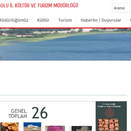
BOLU İL KÜLTÜR VE TURİZM MÜDÜRLÜĞÜ
Müdürlüğümüz
Kültür
Turizm
Haberler / Duyurular