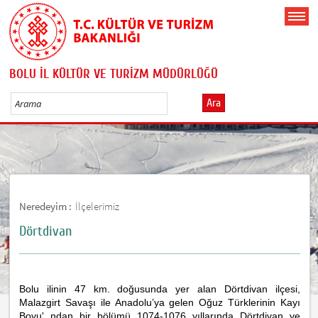
BOLU İL KÜLTÜR VE TURİZM MÜDÜRLÜĞÜ
Ara
Neredeyim :
İlçelerimiz
Dörtdivan
Bolu ilinin 47 km. doğusunda yer alan Dörtdivan ilçesi,
Malazgirt Savaşı ile Anadolu’ya gelen Oğuz Türklerinin Kayı
Boyu'
ndan
bir bölümü 1074-1076 yıllarında Dörtdivan ve