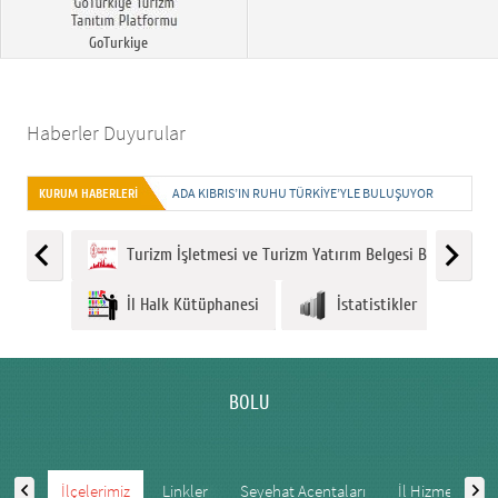
GoTurkiye
Haberler Duyurular
ADA KIBRIS’IN RUHU TÜRKİYE’YLE BULUŞUYOR
KURUM HABERLERİ
Turizm İşletmesi ve Turizm Yatırım Belgesi Başvuruları 
İl Halk Kütüphanesi
İstatistikler
BOLU
İlçelerimiz
Linkler
Seyehat Acentaları
İl Hizmet Stand