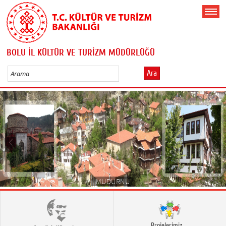
BOLU İL KÜLTÜR VE TURİZM MÜDÜRLÜĞÜ
Ara
MUDURNU
Projelerimiz